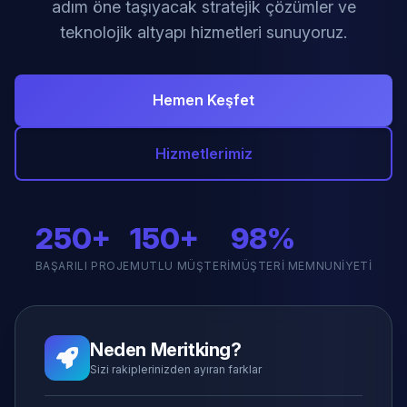
adım öne taşıyacak stratejik çözümler ve
teknolojik altyapı hizmetleri sunuyoruz.
Hemen Keşfet
Hizmetlerimiz
250+
150+
98%
BAŞARILI PROJE
MUTLU MÜŞTERI
MÜŞTERI MEMNUNIYETI
Neden Meritking?
Sizi rakiplerinizden ayıran farklar