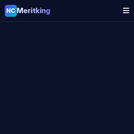
Meritking
NC