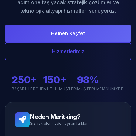
adım öne taşıyacak stratejik çözümler ve
teknolojik altyapı hizmetleri sunuyoruz.
Hemen Keşfet
Hizmetlerimiz
250+
150+
98%
BAŞARILI PROJE
MUTLU MÜŞTERI
MÜŞTERI MEMNUNIYETI
Neden Meritking?
Sizi rakiplerinizden ayıran farklar