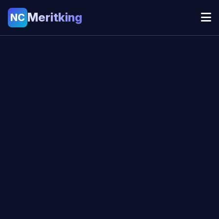
Meritking
NC