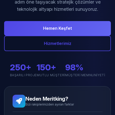
adım öne taşıyacak stratejik çözümler ve
teknolojik altyapı hizmetleri sunuyoruz.
Hemen Keşfet
Hizmetlerimiz
250+
150+
98%
BAŞARILI PROJE
MUTLU MÜŞTERI
MÜŞTERI MEMNUNIYETI
Neden Meritking?
Sizi rakiplerinizden ayıran farklar