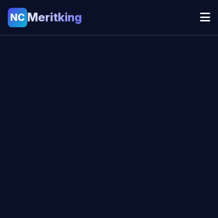
Meritking
NC