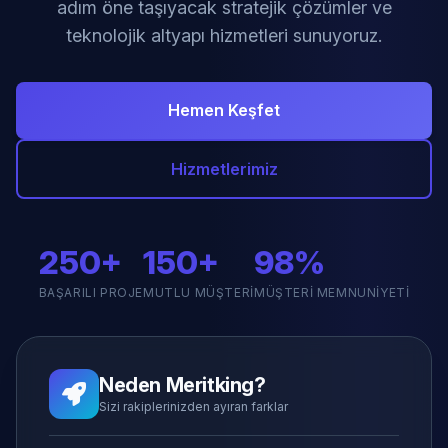
adım öne taşıyacak stratejik çözümler ve
teknolojik altyapı hizmetleri sunuyoruz.
Hemen Keşfet
Hizmetlerimiz
250+
150+
98%
BAŞARILI PROJE
MUTLU MÜŞTERI
MÜŞTERI MEMNUNIYETI
Neden Meritking?
Sizi rakiplerinizden ayıran farklar