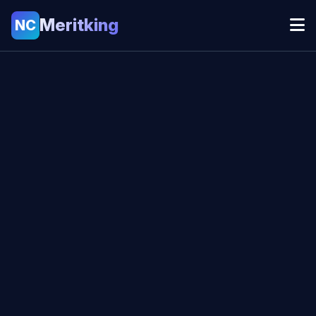
Meritking
NC