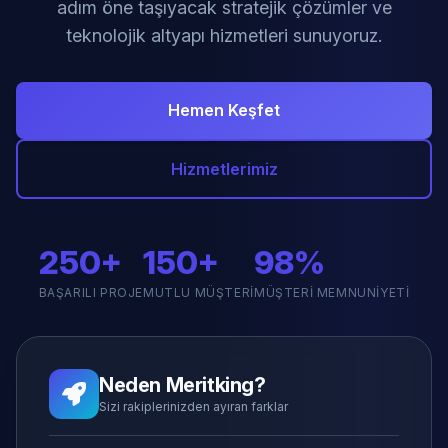
adım öne taşıyacak stratejik çözümler ve
teknolojik altyapı hizmetleri sunuyoruz.
Hemen Keşfet
Hizmetlerimiz
250+
150+
98%
BAŞARILI PROJE
MUTLU MÜŞTERI
MÜŞTERI MEMNUNIYETI
Neden Meritking?
Sizi rakiplerinizden ayıran farklar