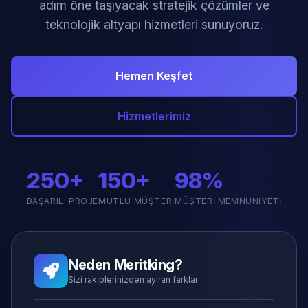
adım öne taşıyacak stratejik çözümler ve
teknolojik altyapı hizmetleri sunuyoruz.
Hemen Keşfet
Hizmetlerimiz
250+
150+
98%
BAŞARILI PROJE
MUTLU MÜŞTERI
MÜŞTERI MEMNUNIYETI
Neden Meritking?
Sizi rakiplerinizden ayıran farklar