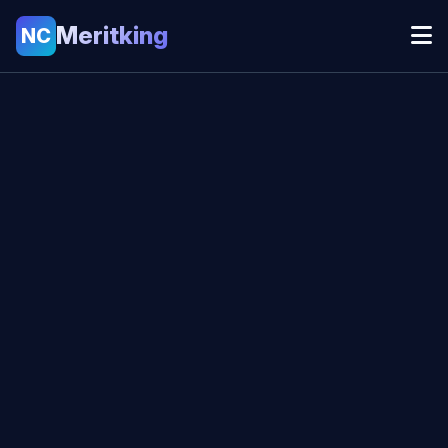
Meritking
NC