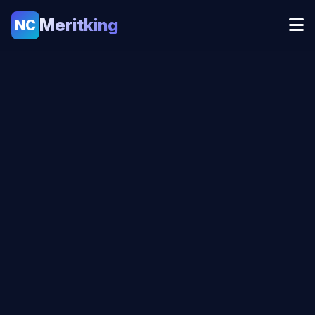
Meritking
NC