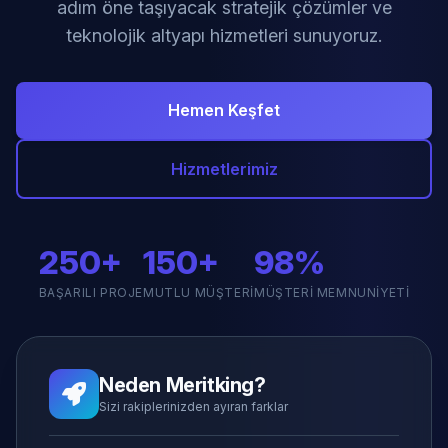
adım öne taşıyacak stratejik çözümler ve
teknolojik altyapı hizmetleri sunuyoruz.
Hemen Keşfet
Hizmetlerimiz
250+
150+
98%
BAŞARILI PROJE
MUTLU MÜŞTERI
MÜŞTERI MEMNUNIYETI
Neden Meritking?
Sizi rakiplerinizden ayıran farklar