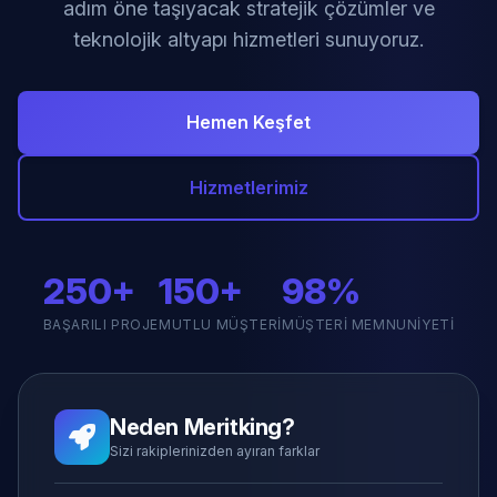
adım öne taşıyacak stratejik çözümler ve
teknolojik altyapı hizmetleri sunuyoruz.
Hemen Keşfet
Hizmetlerimiz
250+
150+
98%
BAŞARILI PROJE
MUTLU MÜŞTERI
MÜŞTERI MEMNUNIYETI
Neden Meritking?
Sizi rakiplerinizden ayıran farklar