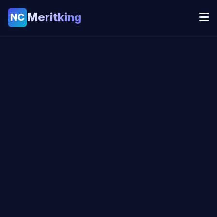
Meritking
NC