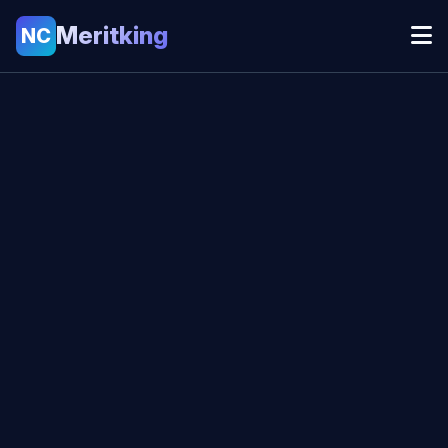
Meritking
NC