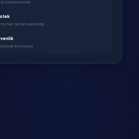
 iş süreçlerinizde
estek
miz her zaman yanınızda
venlik
 düzeyde korunuyor