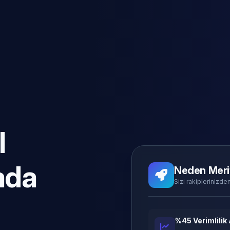
l
ada
Neden Meri
Sizi rakiplerinizden
%45 Verimlilik 