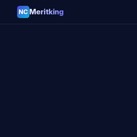
Meritking
NC