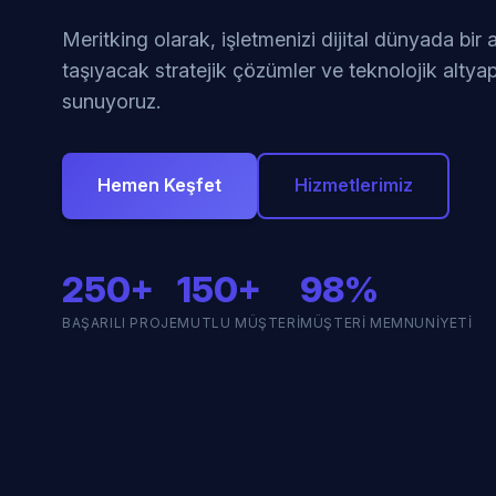
Meritking olarak, işletmenizi dijital dünyada bir
taşıyacak stratejik çözümler ve teknolojik altyap
sunuyoruz.
Hemen Keşfet
Hizmetlerimiz
250+
150+
98%
BAŞARILI PROJE
MUTLU MÜŞTERI
MÜŞTERI MEMNUNIYETI