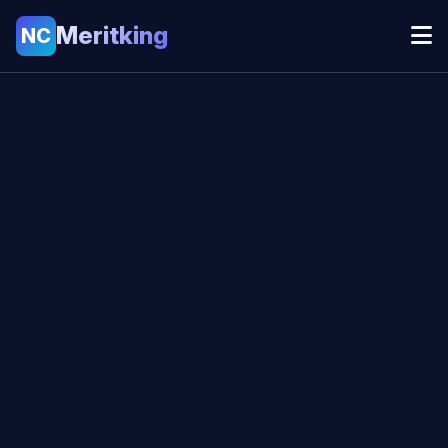
Meritking
NC