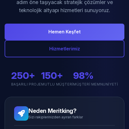
adım öne taşıyacak stratejik çözümler ve
teknolojik altyapı hizmetleri sunuyoruz.
Hemen Keşfet
Hizmetlerimiz
250+
150+
98%
BAŞARILI PROJE
MUTLU MÜŞTERI
MÜŞTERI MEMNUNIYETI
Neden Meritking?
Sizi rakiplerinizden ayıran farklar