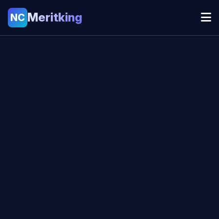
Meritking
NC