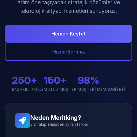
adım öne taşıyacak stratejik çözümler ve
teknolojik altyapı hizmetleri sunuyoruz.
Hemen Keşfet
Hizmetlerimiz
250+
150+
98%
BAŞARILI PROJE
MUTLU MÜŞTERI
MÜŞTERI MEMNUNIYETI
Neden Meritking?
Sizi rakiplerinizden ayıran farklar