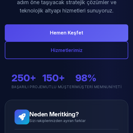
adım öne taşıyacak stratejik çözümler ve
teknolojik altyapı hizmetleri sunuyoruz.
Hemen Keşfet
Hizmetlerimiz
250+
150+
98%
BAŞARILI PROJE
MUTLU MÜŞTERI
MÜŞTERI MEMNUNIYETI
Neden Meritking?
Sizi rakiplerinizden ayıran farklar