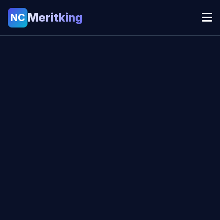
Meritking
NC