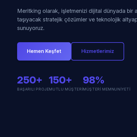
Meritking olarak, işletmenizi dijital dünyada bir
taşıyacak stratejik çözümler ve teknolojik altyap
sunuyoruz.
Hemen Keşfet
Hizmetlerimiz
250+
150+
98%
BAŞARILI PROJE
MUTLU MÜŞTERI
MÜŞTERI MEMNUNIYETI