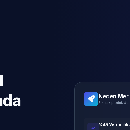
l
ada
Neden Meri
Sizi rakiplerinizden
%45 Verimlilik 