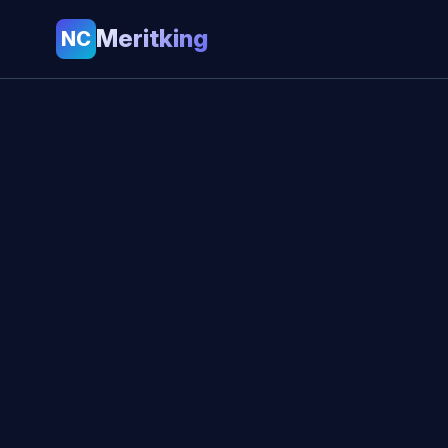
Meritking
NC