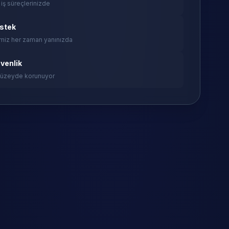
 iş süreçlerinizde
estek
miz her zaman yanınızda
venlik
 düzeyde korunuyor