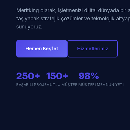
Meritking olarak, işletmenizi dijital dünyada bir
taşıyacak stratejik çözümler ve teknolojik altyap
sunuyoruz.
Hemen Keşfet
Hizmetlerimiz
250+
150+
98%
BAŞARILI PROJE
MUTLU MÜŞTERI
MÜŞTERI MEMNUNIYETI