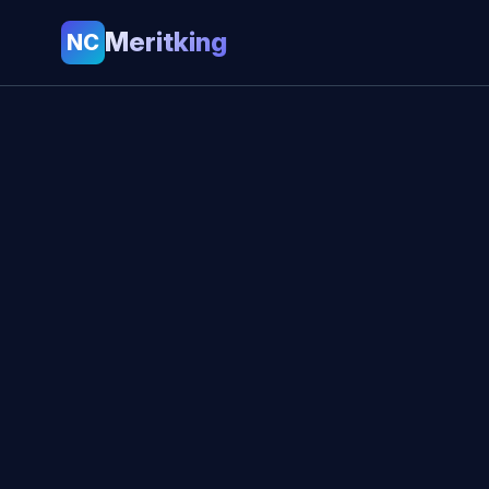
Meritking
NC