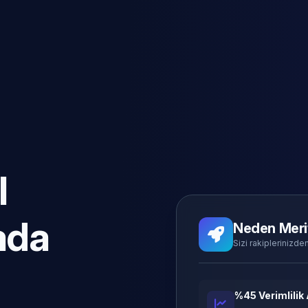
l
ada
Neden Meri
Sizi rakiplerinizden
%45 Verimlilik 