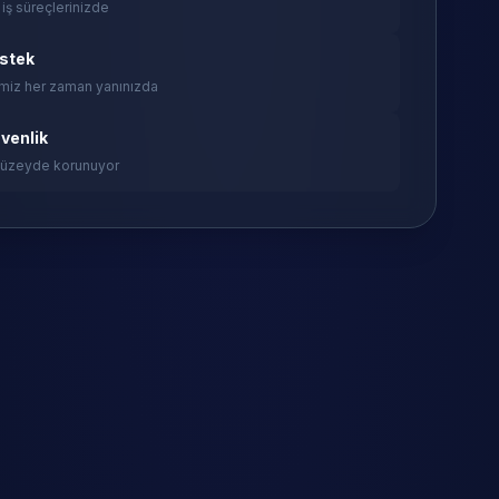
 iş süreçlerinizde
estek
miz her zaman yanınızda
venlik
 düzeyde korunuyor