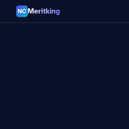
Meritking
NC