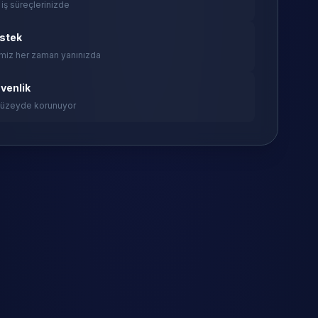
 iş süreçlerinizde
estek
miz her zaman yanınızda
venlik
 düzeyde korunuyor