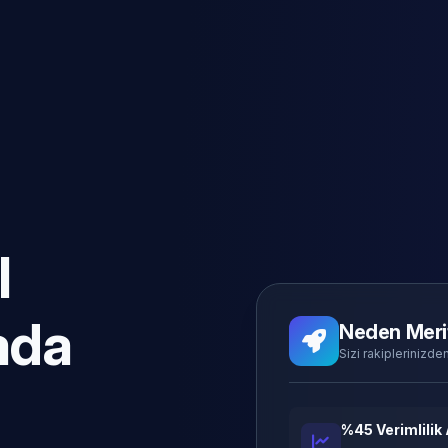
l
ada
Neden Meri
Sizi rakiplerinizden
%45 Verimlilik 