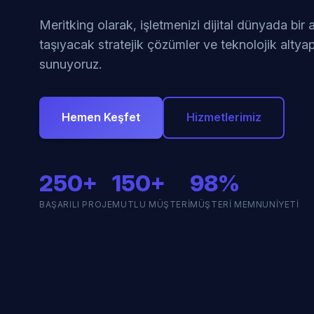
Meritking olarak, işletmenizi dijital dünyada bir
taşıyacak stratejik çözümler ve teknolojik altyap
sunuyoruz.
Hemen Keşfet
Hizmetlerimiz
250+
150+
98%
BAŞARILI PROJE
MUTLU MÜŞTERI
MÜŞTERI MEMNUNIYETI