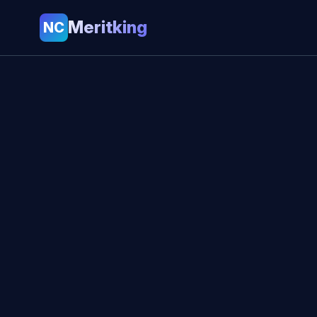
Meritking
NC