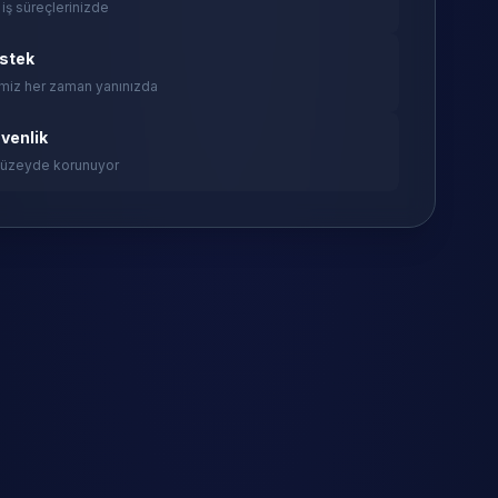
 iş süreçlerinizde
estek
miz her zaman yanınızda
venlik
 düzeyde korunuyor