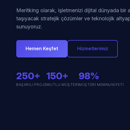
Meritking olarak, işletmenizi dijital dünyada bir
taşıyacak stratejik çözümler ve teknolojik altyap
sunuyoruz.
Hemen Keşfet
Hizmetlerimiz
250+
150+
98%
BAŞARILI PROJE
MUTLU MÜŞTERI
MÜŞTERI MEMNUNIYETI