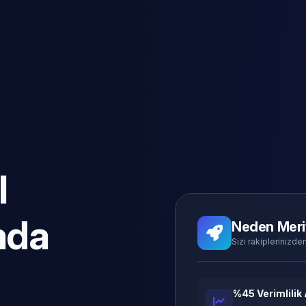
l
ada
Neden Meri
Sizi rakiplerinizden
%45 Verimlilik 