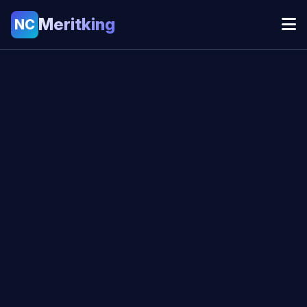
Meritking
NC