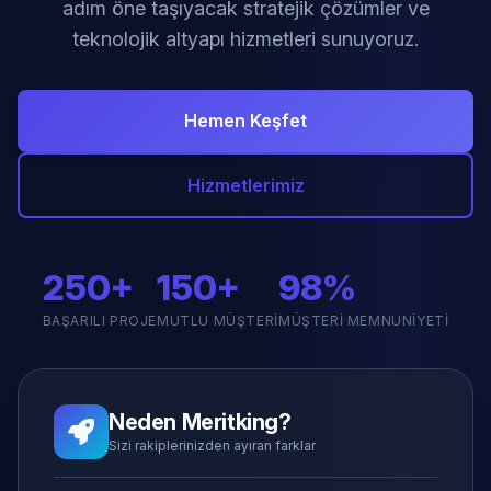
adım öne taşıyacak stratejik çözümler ve
teknolojik altyapı hizmetleri sunuyoruz.
Hemen Keşfet
Hizmetlerimiz
250+
150+
98%
BAŞARILI PROJE
MUTLU MÜŞTERI
MÜŞTERI MEMNUNIYETI
Neden Meritking?
Sizi rakiplerinizden ayıran farklar