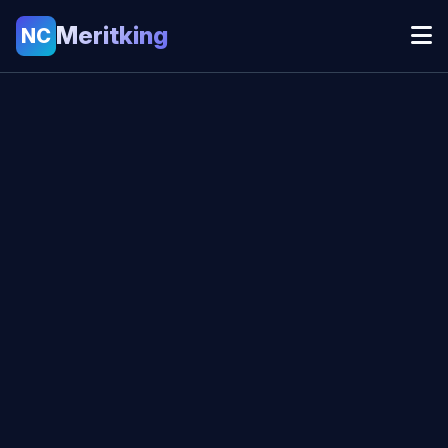
Meritking
NC