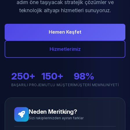
adım öne taşıyacak stratejik çözümler ve
teknolojik altyapı hizmetleri sunuyoruz.
Hemen Keşfet
Hizmetlerimiz
250+
150+
98%
BAŞARILI PROJE
MUTLU MÜŞTERI
MÜŞTERI MEMNUNIYETI
Neden Meritking?
Sizi rakiplerinizden ayıran farklar