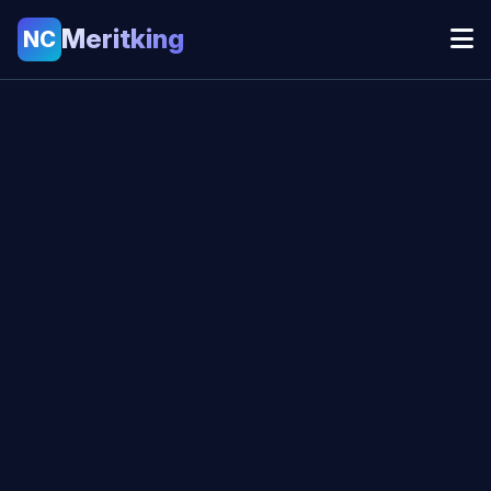
Meritking
NC