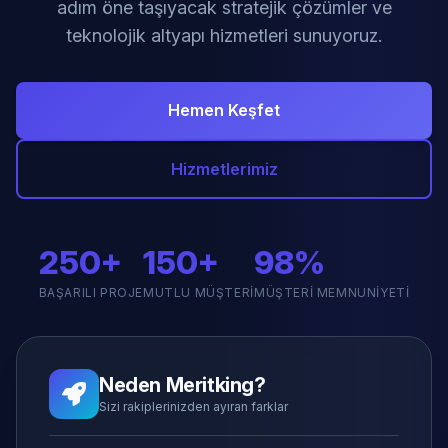
adım öne taşıyacak stratejik çözümler ve
teknolojik altyapı hizmetleri sunuyoruz.
Hemen Keşfet
Hizmetlerimiz
250+
150+
98%
BAŞARILI PROJE
MUTLU MÜŞTERI
MÜŞTERI MEMNUNIYETI
Neden Meritking?
Sizi rakiplerinizden ayıran farklar