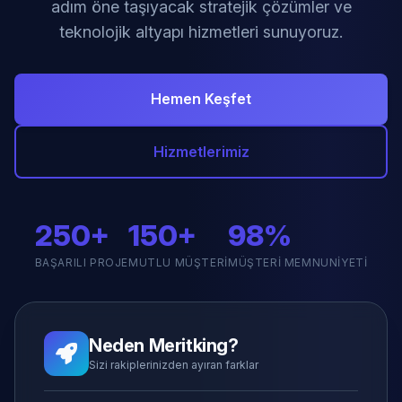
adım öne taşıyacak stratejik çözümler ve
teknolojik altyapı hizmetleri sunuyoruz.
Hemen Keşfet
Hizmetlerimiz
250+
150+
98%
BAŞARILI PROJE
MUTLU MÜŞTERI
MÜŞTERI MEMNUNIYETI
Neden Meritking?
Sizi rakiplerinizden ayıran farklar