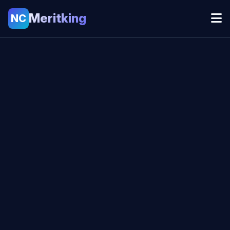
Meritking
NC