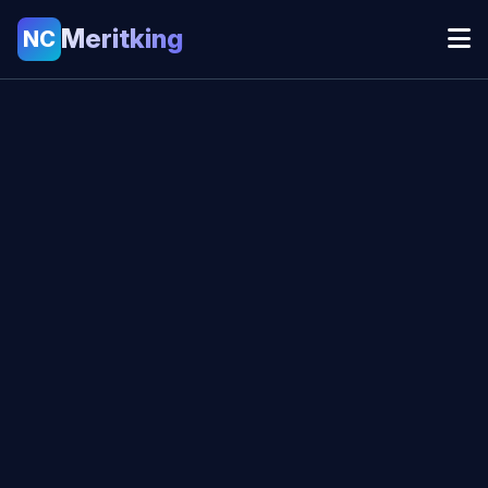
Meritking
NC