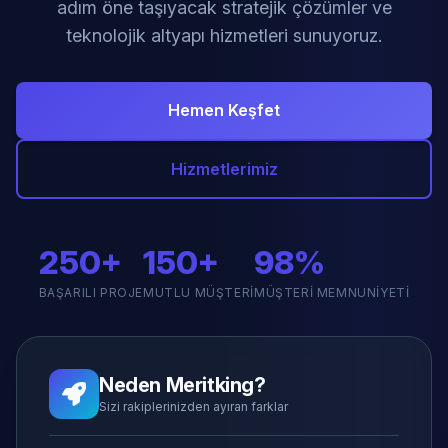
adım öne taşıyacak stratejik çözümler ve
teknolojik altyapı hizmetleri sunuyoruz.
Hemen Keşfet
Hizmetlerimiz
250+
150+
98%
BAŞARILI PROJE
MUTLU MÜŞTERI
MÜŞTERI MEMNUNIYETI
Neden Meritking?
Sizi rakiplerinizden ayıran farklar