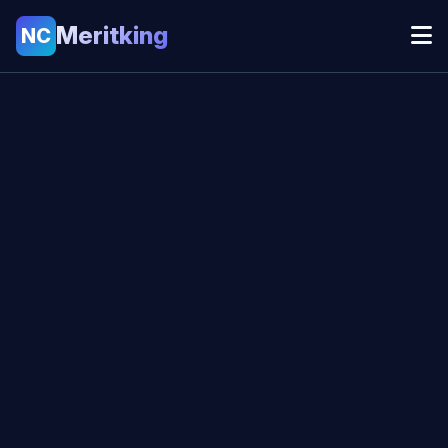
Meritking
NC