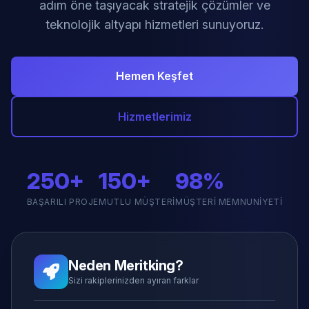
adım öne taşıyacak stratejik çözümler ve
teknolojik altyapı hizmetleri sunuyoruz.
Hemen Keşfet
Hizmetlerimiz
250+
150+
98%
BAŞARILI PROJE
MUTLU MÜŞTERI
MÜŞTERI MEMNUNIYETI
Neden Meritking?
Sizi rakiplerinizden ayıran farklar