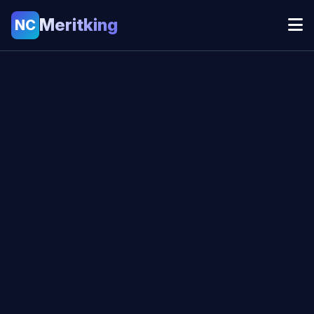
Meritking
NC