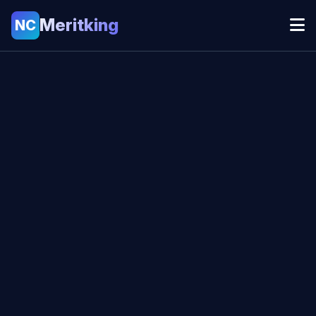
Meritking
NC