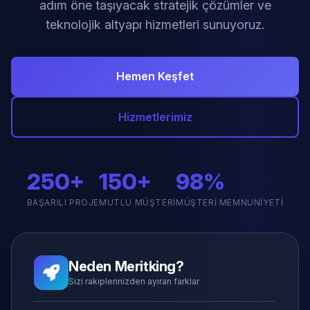
adım öne taşıyacak stratejik çözümler ve
teknolojik altyapı hizmetleri sunuyoruz.
Hemen Keşfet
Hizmetlerimiz
250+
150+
98%
BAŞARILI PROJE
MUTLU MÜŞTERI
MÜŞTERI MEMNUNIYETI
Neden Meritking?
Sizi rakiplerinizden ayıran farklar