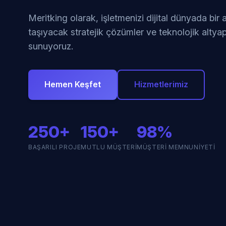
Meritking olarak, işletmenizi dijital dünyada bir
taşıyacak stratejik çözümler ve teknolojik altyap
sunuyoruz.
Hemen Keşfet
Hizmetlerimiz
250+
150+
98%
BAŞARILI PROJE
MUTLU MÜŞTERI
MÜŞTERI MEMNUNIYETI