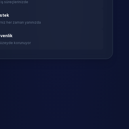
 iş süreçlerinizde
estek
miz her zaman yanınızda
venlik
 düzeyde korunuyor