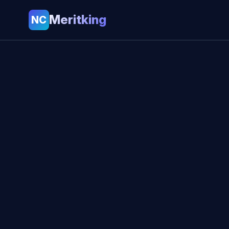
Meritking
NC