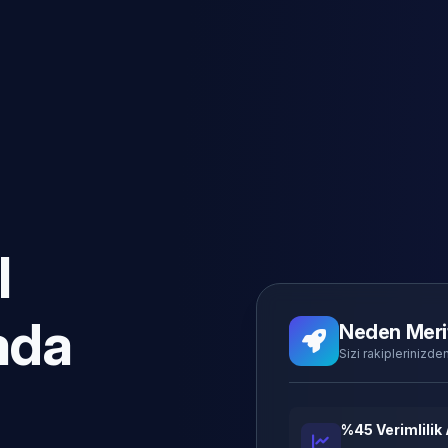
l
ada
Neden Meri
Sizi rakiplerinizden
%45 Verimlilik 