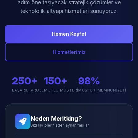
adım öne taşıyacak stratejik çözümler ve
teknolojik altyapı hizmetleri sunuyoruz.
Hemen Keşfet
Hizmetlerimiz
250+
150+
98%
BAŞARILI PROJE
MUTLU MÜŞTERI
MÜŞTERI MEMNUNIYETI
Neden Meritking?
Sizi rakiplerinizden ayıran farklar