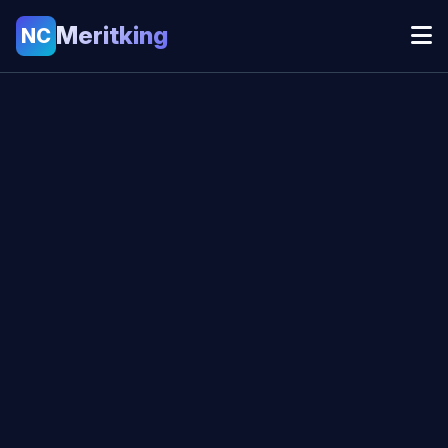
Meritking
NC