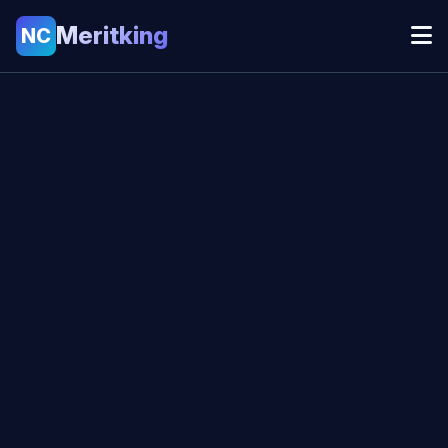
Meritking
NC