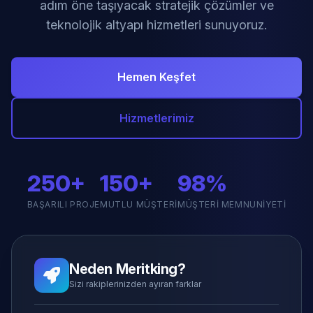
adım öne taşıyacak stratejik çözümler ve
teknolojik altyapı hizmetleri sunuyoruz.
Hemen Keşfet
Hizmetlerimiz
250+
150+
98%
BAŞARILI PROJE
MUTLU MÜŞTERI
MÜŞTERI MEMNUNIYETI
Neden Meritking?
Sizi rakiplerinizden ayıran farklar