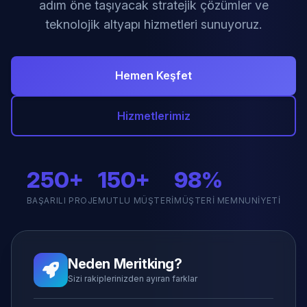
adım öne taşıyacak stratejik çözümler ve
teknolojik altyapı hizmetleri sunuyoruz.
Hemen Keşfet
Hizmetlerimiz
250+
150+
98%
BAŞARILI PROJE
MUTLU MÜŞTERI
MÜŞTERI MEMNUNIYETI
Neden Meritking?
Sizi rakiplerinizden ayıran farklar