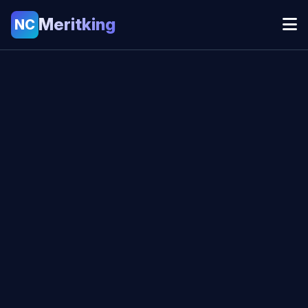
Meritking
NC