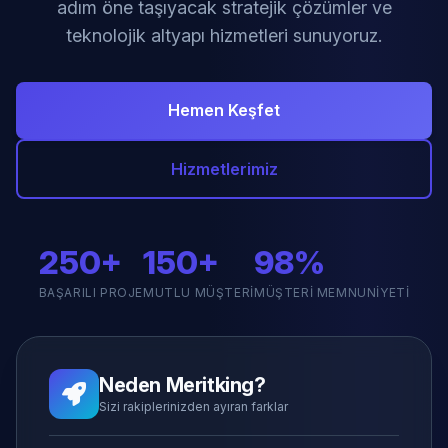
adım öne taşıyacak stratejik çözümler ve
teknolojik altyapı hizmetleri sunuyoruz.
Hemen Keşfet
Hizmetlerimiz
250+
150+
98%
BAŞARILI PROJE
MUTLU MÜŞTERI
MÜŞTERI MEMNUNIYETI
Neden Meritking?
Sizi rakiplerinizden ayıran farklar