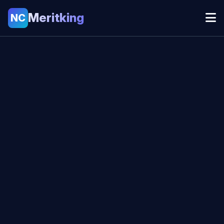
Meritking
NC