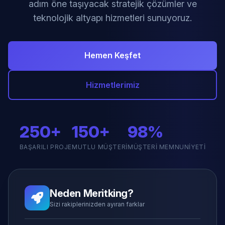
adım öne taşıyacak stratejik çözümler ve
teknolojik altyapı hizmetleri sunuyoruz.
Hemen Keşfet
Hizmetlerimiz
250+
150+
98%
BAŞARILI PROJE
MUTLU MÜŞTERI
MÜŞTERI MEMNUNIYETI
Neden Meritking?
Sizi rakiplerinizden ayıran farklar