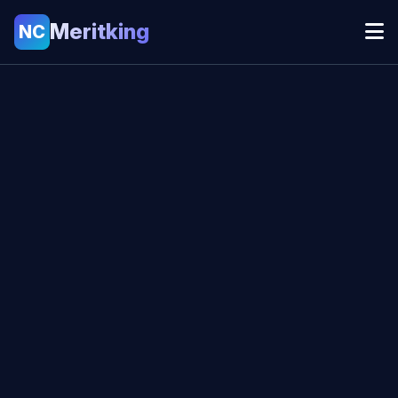
Meritking
NC