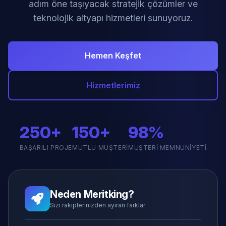
adım öne taşıyacak stratejik çözümler ve
teknolojik altyapı hizmetleri sunuyoruz.
Hemen Keşfet
Hizmetlerimiz
250+
150+
98%
BAŞARILI PROJE
MUTLU MÜŞTERI
MÜŞTERI MEMNUNIYETI
Neden Meritking?
Sizi rakiplerinizden ayıran farklar