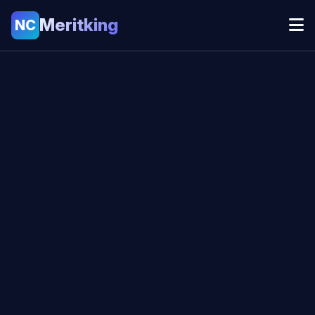
Meritking
NC