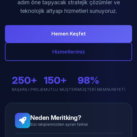
adım öne taşıyacak stratejik çözümler ve
teknolojik altyapı hizmetleri sunuyoruz.
Hemen Keşfet
Hizmetlerimiz
250+
150+
98%
BAŞARILI PROJE
MUTLU MÜŞTERI
MÜŞTERI MEMNUNIYETI
Neden Meritking?
Sizi rakiplerinizden ayıran farklar