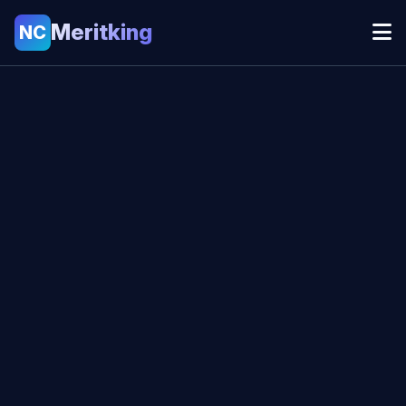
Meritking
NC