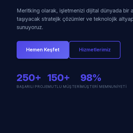
Meritking olarak, işletmenizi dijital dünyada bir
taşıyacak stratejik çözümler ve teknolojik altyap
sunuyoruz.
Hemen Keşfet
Hizmetlerimiz
250+
150+
98%
BAŞARILI PROJE
MUTLU MÜŞTERI
MÜŞTERI MEMNUNIYETI