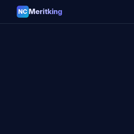
Meritking
NC