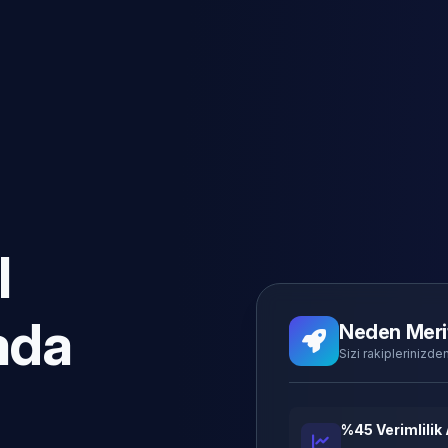
l
ada
Neden Meri
Sizi rakiplerinizden
%45 Verimlilik 