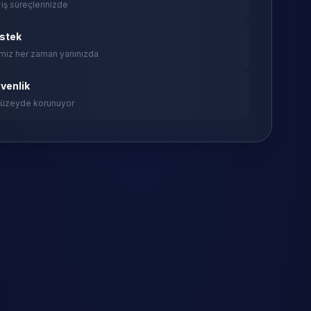
 iş süreçlerinizde
estek
miz her zaman yanınızda
venlik
 düzeyde korunuyor