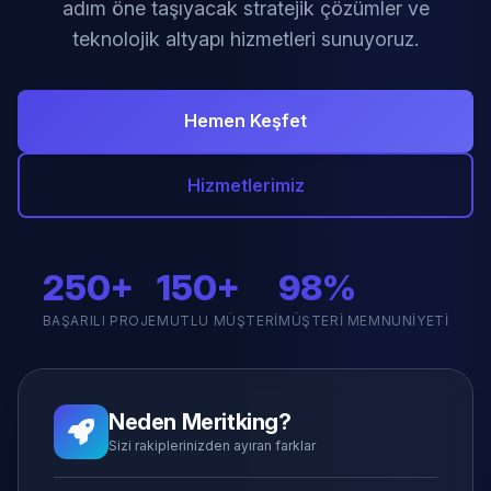
adım öne taşıyacak stratejik çözümler ve
teknolojik altyapı hizmetleri sunuyoruz.
Hemen Keşfet
Hizmetlerimiz
250+
150+
98%
BAŞARILI PROJE
MUTLU MÜŞTERI
MÜŞTERI MEMNUNIYETI
Neden Meritking?
Sizi rakiplerinizden ayıran farklar