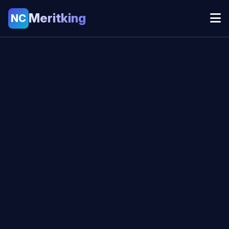
Meritking
NC