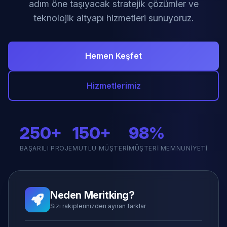
adım öne taşıyacak stratejik çözümler ve
teknolojik altyapı hizmetleri sunuyoruz.
Hemen Keşfet
Hizmetlerimiz
250+
150+
98%
BAŞARILI PROJE
MUTLU MÜŞTERI
MÜŞTERI MEMNUNIYETI
Neden Meritking?
Sizi rakiplerinizden ayıran farklar