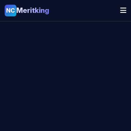
Meritking
NC