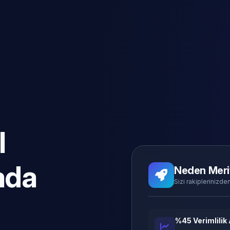
l
ada
Neden Meri
Sizi rakiplerinizden
%45 Verimlilik 