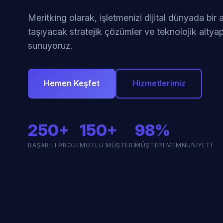
Meritking olarak, işletmenizi dijital dünyada bir
taşıyacak stratejik çözümler ve teknolojik altyap
sunuyoruz.
Hemen Keşfet
Hizmetlerimiz
250+
150+
98%
BAŞARILI PROJE
MUTLU MÜŞTERI
MÜŞTERI MEMNUNIYETI