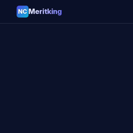
Meritking
NC