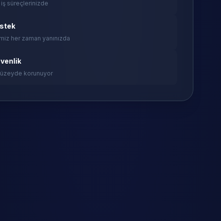
 iş süreçlerinizde
estek
miz her zaman yanınızda
venlik
 düzeyde korunuyor