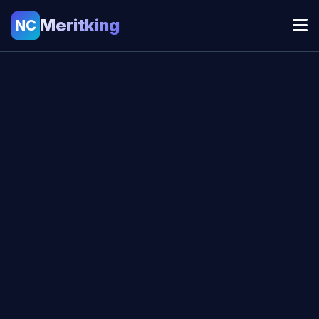
Meritking
NC