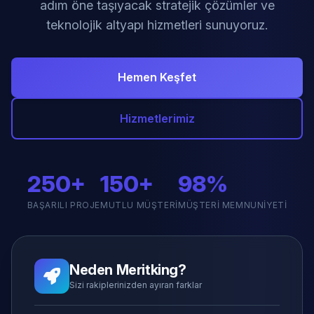
adım öne taşıyacak stratejik çözümler ve
teknolojik altyapı hizmetleri sunuyoruz.
Hemen Keşfet
Hizmetlerimiz
250+
150+
98%
BAŞARILI PROJE
MUTLU MÜŞTERI
MÜŞTERI MEMNUNIYETI
Neden Meritking?
Sizi rakiplerinizden ayıran farklar