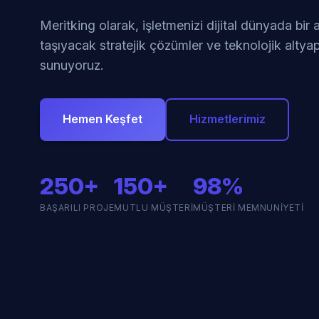
Meritking olarak, işletmenizi dijital dünyada bir
taşıyacak stratejik çözümler ve teknolojik altyap
sunuyoruz.
Hemen Keşfet
Hizmetlerimiz
250+
150+
98%
BAŞARILI PROJE
MUTLU MÜŞTERI
MÜŞTERI MEMNUNIYETI