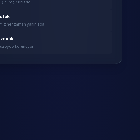
 iş süreçlerinizde
estek
miz her zaman yanınızda
venlik
 düzeyde korunuyor