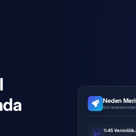
l
ada
Neden Meri
Sizi rakiplerinizden
%45 Verimlilik 