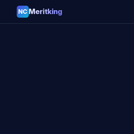
Meritking
NC