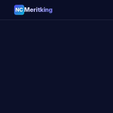
Meritking
NC