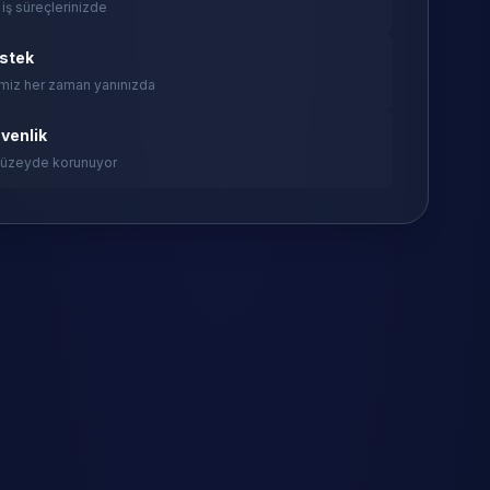
 iş süreçlerinizde
estek
miz her zaman yanınızda
venlik
 düzeyde korunuyor