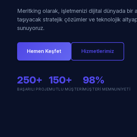
Meritking olarak, işletmenizi dijital dünyada bir
taşıyacak stratejik çözümler ve teknolojik altyap
sunuyoruz.
Hemen Keşfet
Hizmetlerimiz
250+
150+
98%
BAŞARILI PROJE
MUTLU MÜŞTERI
MÜŞTERI MEMNUNIYETI