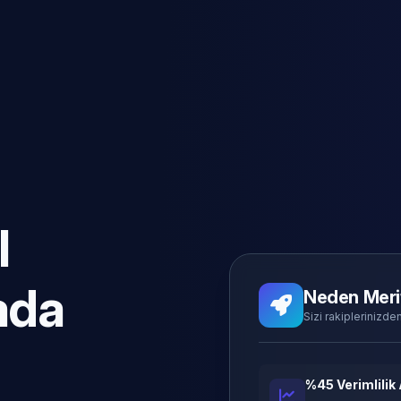
l
ada
Neden Meri
Sizi rakiplerinizden
%45 Verimlilik 