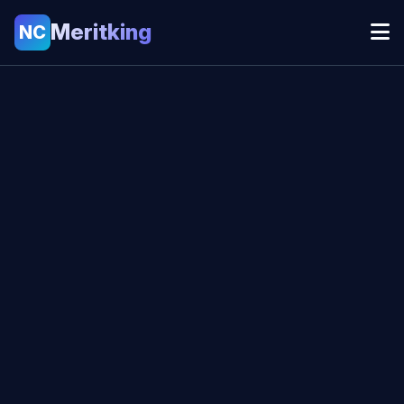
Meritking
NC