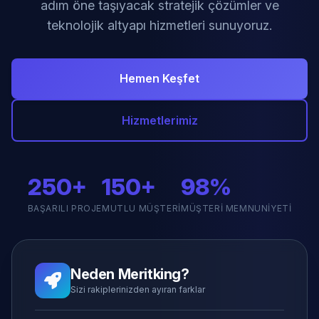
adım öne taşıyacak stratejik çözümler ve
teknolojik altyapı hizmetleri sunuyoruz.
Hemen Keşfet
Hizmetlerimiz
250+
150+
98%
BAŞARILI PROJE
MUTLU MÜŞTERI
MÜŞTERI MEMNUNIYETI
Neden Meritking?
Sizi rakiplerinizden ayıran farklar