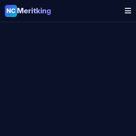
Meritking
NC