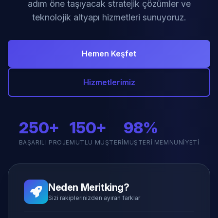
adım öne taşıyacak stratejik çözümler ve
teknolojik altyapı hizmetleri sunuyoruz.
Hemen Keşfet
Hizmetlerimiz
250+
150+
98%
BAŞARILI PROJE
MUTLU MÜŞTERI
MÜŞTERI MEMNUNIYETI
Neden Meritking?
Sizi rakiplerinizden ayıran farklar