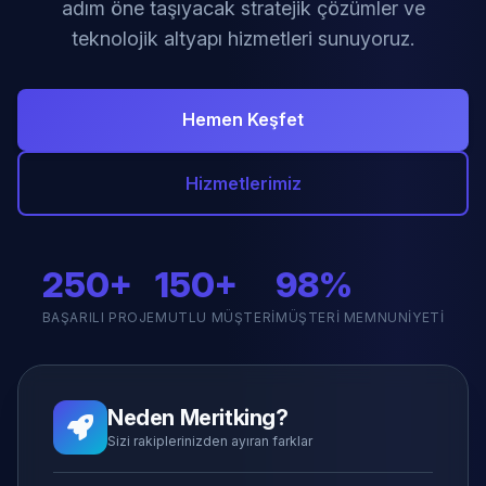
adım öne taşıyacak stratejik çözümler ve
teknolojik altyapı hizmetleri sunuyoruz.
Hemen Keşfet
Hizmetlerimiz
250+
150+
98%
BAŞARILI PROJE
MUTLU MÜŞTERI
MÜŞTERI MEMNUNIYETI
Neden Meritking?
Sizi rakiplerinizden ayıran farklar