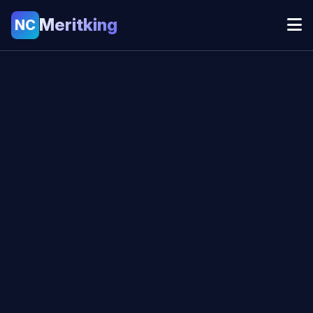
Meritking
NC