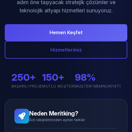
adım öne taşıyacak stratejik çözümler ve
teknolojik altyapı hizmetleri sunuyoruz.
Hemen Keşfet
Hizmetlerimiz
250+
150+
98%
BAŞARILI PROJE
MUTLU MÜŞTERI
MÜŞTERI MEMNUNIYETI
Neden Meritking?
Sizi rakiplerinizden ayıran farklar