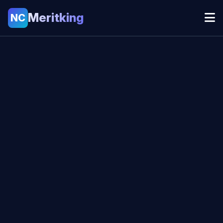
Meritking
NC