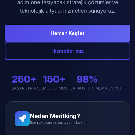
adım öne taşıyacak stratejik çözümler ve
teknolojik altyapı hizmetleri sunuyoruz.
Hemen Keşfet
Hizmetlerimiz
250+
150+
98%
BAŞARILI PROJE
MUTLU MÜŞTERI
MÜŞTERI MEMNUNIYETI
Neden Meritking?
Sizi rakiplerinizden ayıran farklar