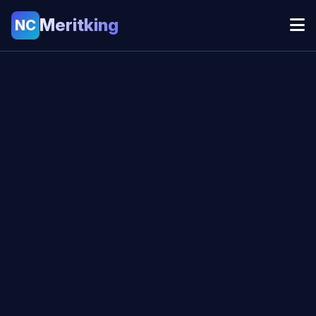
Meritking
NC