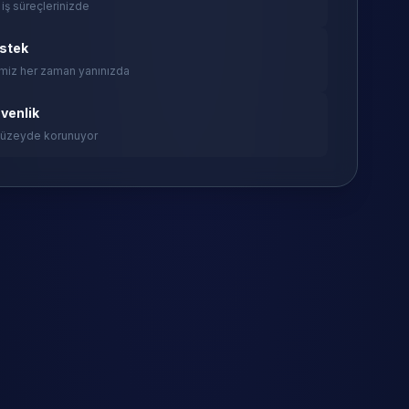
 iş süreçlerinizde
estek
miz her zaman yanınızda
venlik
 düzeyde korunuyor