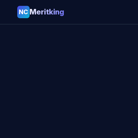
Meritking
NC