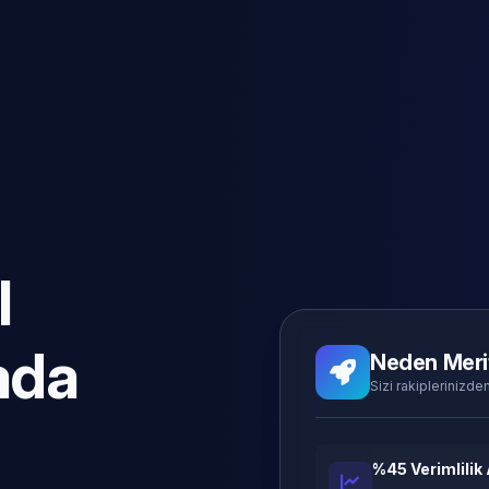
l
ada
Neden Meri
Sizi rakiplerinizden
%45 Verimlilik 