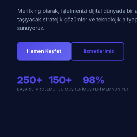
Meritking olarak, işletmenizi dijital dünyada bir
taşıyacak stratejik çözümler ve teknolojik altyap
sunuyoruz.
Hemen Keşfet
Hizmetlerimiz
250+
150+
98%
BAŞARILI PROJE
MUTLU MÜŞTERI
MÜŞTERI MEMNUNIYETI