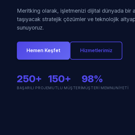
Meritking olarak, işletmenizi dijital dünyada bir
taşıyacak stratejik çözümler ve teknolojik altyap
sunuyoruz.
Hemen Keşfet
Hizmetlerimiz
250+
150+
98%
BAŞARILI PROJE
MUTLU MÜŞTERI
MÜŞTERI MEMNUNIYETI