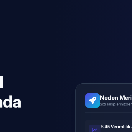
l
ada
Neden Meri
Sizi rakiplerinizden
%45 Verimlilik 