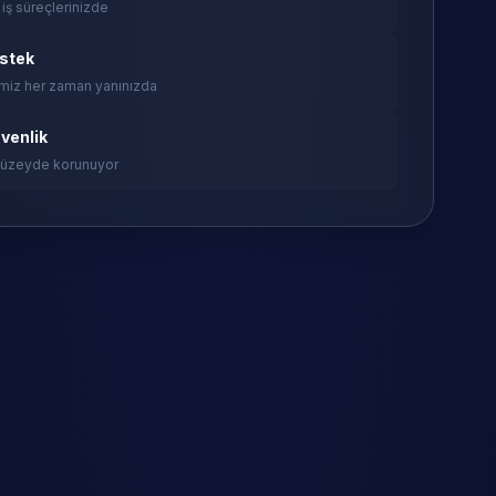
 iş süreçlerinizde
estek
miz her zaman yanınızda
venlik
 düzeyde korunuyor