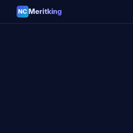
Meritking
NC