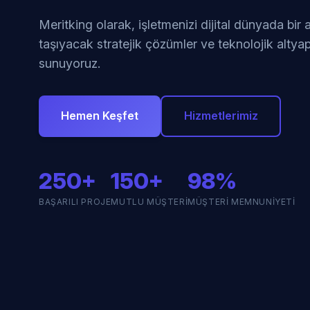
Meritking olarak, işletmenizi dijital dünyada bir
taşıyacak stratejik çözümler ve teknolojik altyap
sunuyoruz.
Hemen Keşfet
Hizmetlerimiz
250+
150+
98%
BAŞARILI PROJE
MUTLU MÜŞTERI
MÜŞTERI MEMNUNIYETI