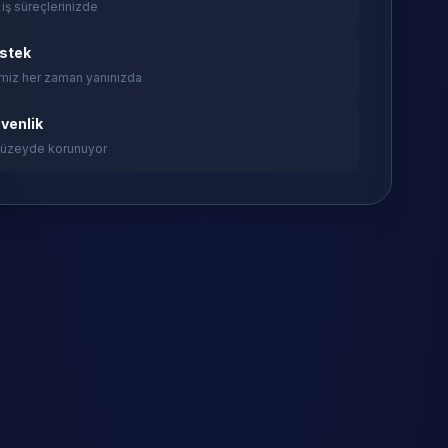
 iş süreçlerinizde
estek
miz her zaman yanınızda
venlik
 düzeyde korunuyor