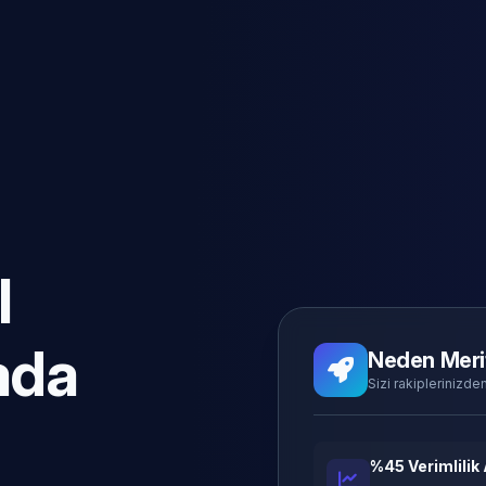
l
ada
Neden Meri
Sizi rakiplerinizden
%45 Verimlilik 