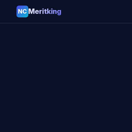
Meritking
NC