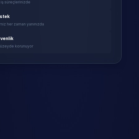
 iş süreçlerinizde
estek
miz her zaman yanınızda
venlik
 düzeyde korunuyor