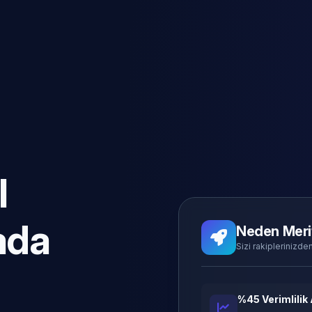
l
ada
Neden Meri
Sizi rakiplerinizden
%45 Verimlilik 