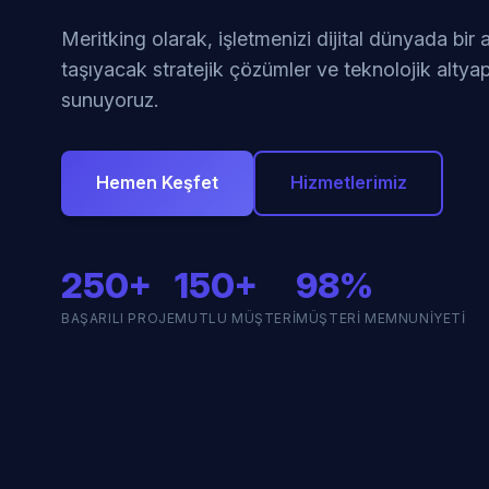
Meritking olarak, işletmenizi dijital dünyada bir
taşıyacak stratejik çözümler ve teknolojik altyap
sunuyoruz.
Hemen Keşfet
Hizmetlerimiz
250+
150+
98%
BAŞARILI PROJE
MUTLU MÜŞTERI
MÜŞTERI MEMNUNIYETI