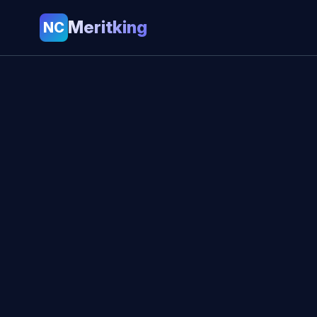
Meritking
NC