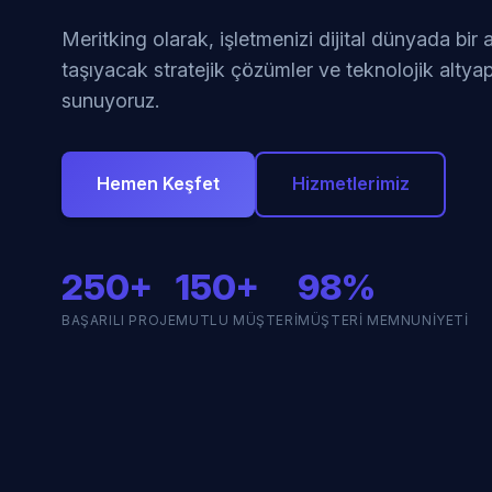
Meritking olarak, işletmenizi dijital dünyada bir
taşıyacak stratejik çözümler ve teknolojik altyap
sunuyoruz.
Hemen Keşfet
Hizmetlerimiz
250+
150+
98%
BAŞARILI PROJE
MUTLU MÜŞTERI
MÜŞTERI MEMNUNIYETI