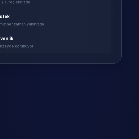
 iş süreçlerinizde
estek
miz her zaman yanınızda
venlik
 düzeyde korunuyor