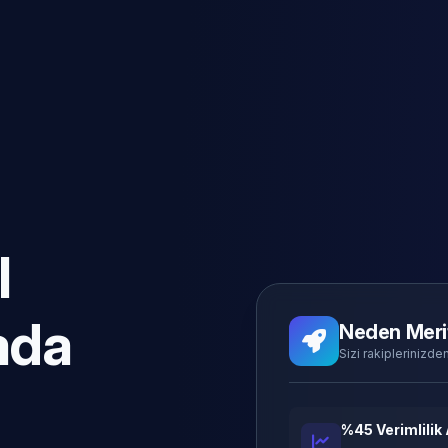
l
ada
Neden Meri
Sizi rakiplerinizden
%45 Verimlilik 