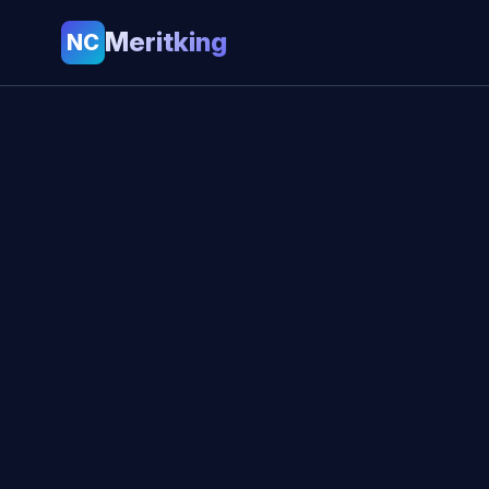
Meritking
NC